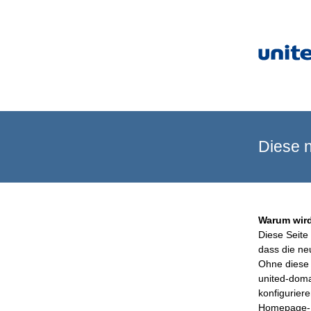
Diese n
Warum wird
Diese Seite 
dass die ne
Ohne diese 
united-doma
konfigurier
Homepage-B