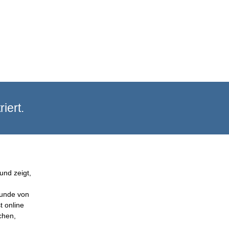
iert.
und zeigt,
Kunde von
t online
chen,